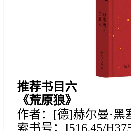
推荐书目六
《荒原狼》
作者：[德]赫尔曼·黑
索书号：I516.45/H37